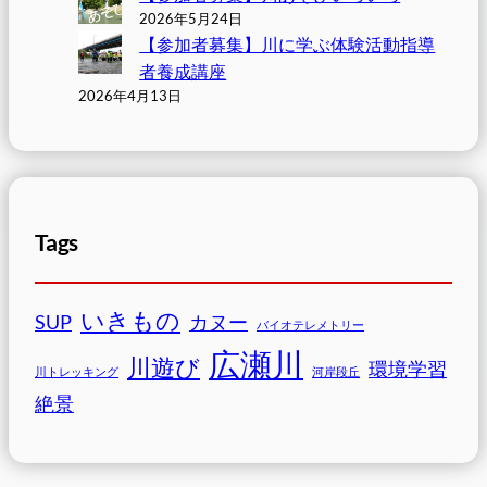
2026年5月24日
【参加者募集】川に学ぶ体験活動指導
者養成講座
2026年4月13日
Tags
いきもの
SUP
カヌー
バイオテレメトリー
広瀬川
川遊び
環境学習
川トレッキング
河岸段丘
絶景