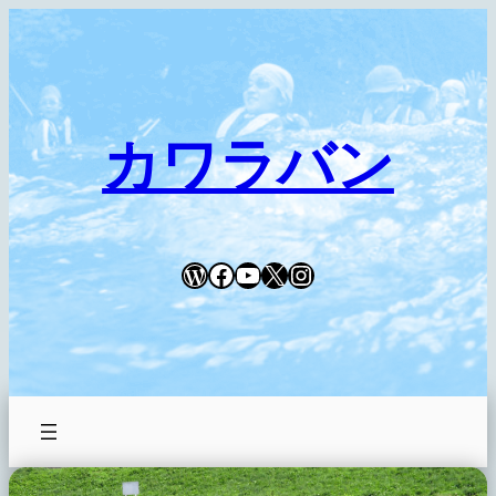
内
容
を
ス
キ
カワラバン
ッ
プ
WordPress
Facebook
YouTube
X
Instagram