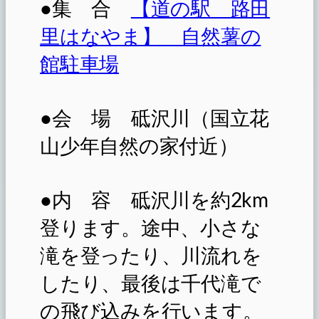
●集 合
【道の駅 路田
里はなやま】 自然薯の
館駐車場
●会 場 砥沢川（国立花
山少年自然の家付近）
●内 容 砥沢川を約2km
登ります。途中、小さな
滝を登ったり、川流れを
したり、最後は千代滝で
の飛び込みを行います。