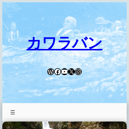
内
容
を
ス
キ
カワラバン
ッ
プ
WordPress
Facebook
YouTube
X
Instagram