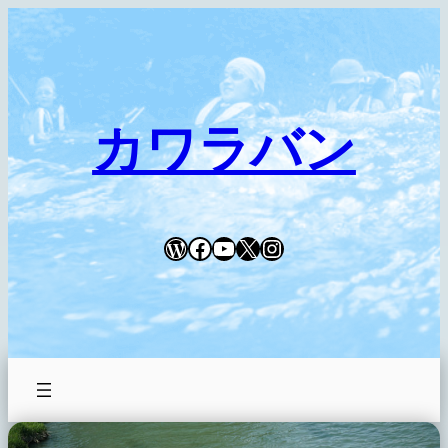
内
容
を
ス
キ
カワラバン
ッ
プ
WordPress
Facebook
YouTube
X
Instagram